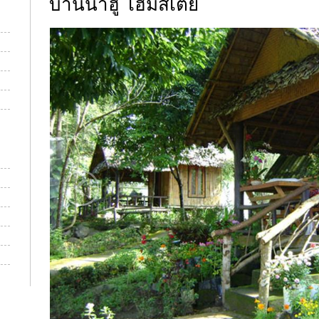
บ้านน้ำฮู โฮมสเตย์