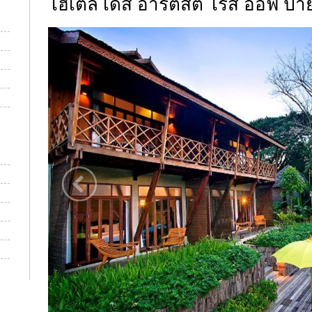
โฮเต็ล เดส อาร์ติสต์ โรส ออฟ ปา